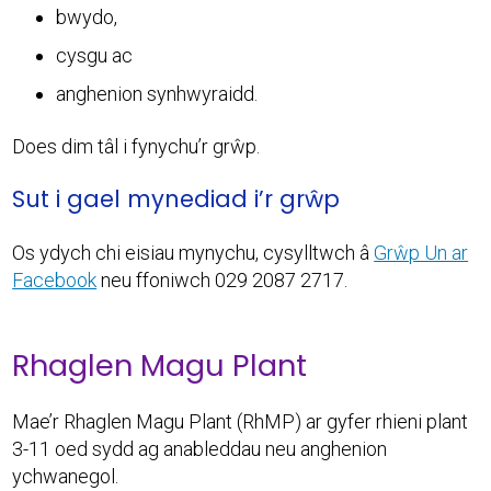
bwydo,
cysgu ac
anghenion synhwyraidd.
Does dim tâl i fynychu’r grŵp.
Sut i gael mynediad i’r grŵp
Os ydych chi eisiau mynychu, cysylltwch â
Grŵp Un ar
Facebook
neu ffoniwch 029 2087 2717.
Rhaglen Magu Plant
Mae’r Rhaglen Magu Plant (RhMP) ar gyfer rhieni plant
3-11 oed sydd ag anableddau neu anghenion
ychwanegol.