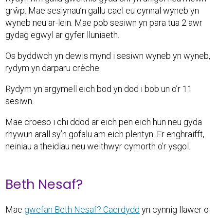
grŵp. Mae sesiynau’n gallu cael eu cynnal wyneb yn
wyneb neu ar-lein. Mae pob sesiwn yn para tua 2 awr
gydag egwyl ar gyfer lluniaeth.
Os byddwch yn dewis mynd i sesiwn wyneb yn wyneb,
rydym yn darparu crèche.
Rydym yn argymell eich bod yn dod i bob un o’r 11
sesiwn.
Mae croeso i chi ddod ar eich pen eich hun neu gyda
rhywun arall sy’n gofalu am eich plentyn. Er enghraifft,
neiniau a theidiau neu weithwyr cymorth o’r ysgol.
Beth Nesaf?
Mae
gwefan Beth Nesaf? Caerdydd
yn cynnig llawer o