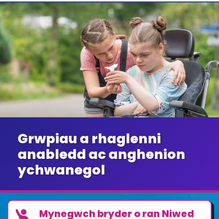
Grwpiau a rhaglenni
anabledd ac anghenion
ychwanegol
Mynegwch bryder o ran Niwed