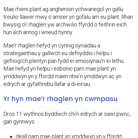
Mae rhieni plant ag anghenion ychwanegol yn gallu
treulio llawer mwy o amser yn gofalu am eu plant. Rhan
bwysig o’r rhaglen yw archwilio ffyrdd o feithrin eich
hun a’ch annog i wneud hynny.
Mae’r rhaglen hefyd yn cynnig syniadau a
strategaethau y gallwch eu defnyddio i helpu i
gefnogi’ch plentyn pan fydd ei emosiynau’n ei lethu.
Mae hefyd yn helpu i esbonio pam mae plant yn
ymddwyn yn y ffordd maen nhw’n ymddwyn ac yn
edrych ar gyfathrebu llafar a di-eiriau.
Yr hyn mae’r rhaglen yn cwmpasu
Dros 11 wythnos byddwch chi’n edrych ar sawl pwnc,
gan gynnwys:
deall pam mae plant yn ymddwyn yn y ffordd