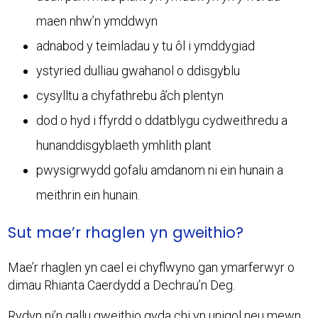
maen nhw’n ymddwyn
adnabod y teimladau y tu ôl i ymddygiad
ystyried dulliau gwahanol o ddisgyblu
cysylltu a chyfathrebu â’ch plentyn
dod o hyd i ffyrdd o ddatblygu cydweithredu a
hunanddisgyblaeth ymhlith plant
pwysigrwydd gofalu amdanom ni ein hunain a
meithrin ein hunain.
Sut mae’r rhaglen yn gweithio?
Mae’r rhaglen yn cael ei chyflwyno gan ymarferwyr o
dimau Rhianta Caerdydd a Dechrau’n Deg.
Rydyn ni’n gallu gweithio gyda chi yn unigol neu mewn