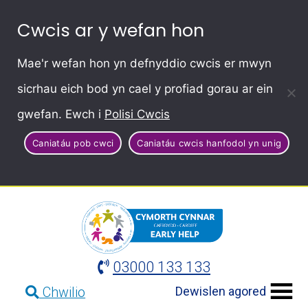
Cwcis ar y wefan hon
Mae'r wefan hon yn defnyddio cwcis er mwyn
sicrhau eich bod yn cael y profiad gorau ar ein
gwefan. Ewch i
Polisi Cwcis
Caniatáu pob cwci
Caniatáu cwcis hanfodol yn unig
03000 133 133
Dewislen agored
Chwilio