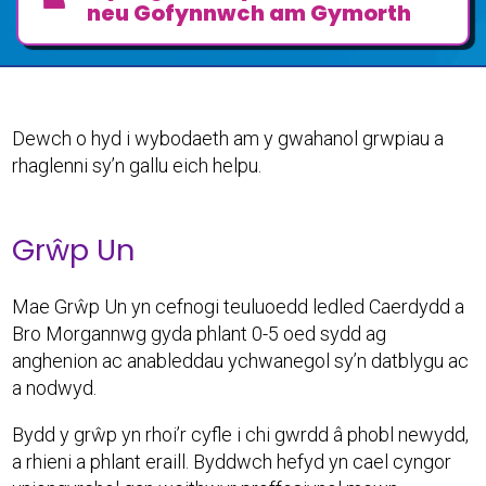
neu Gofynnwch am Gymorth
Dewch o hyd i wybodaeth am y gwahanol grwpiau a
rhaglenni sy’n gallu eich helpu.
Grŵp Un
Mae Grŵp Un yn cefnogi teuluoedd ledled Caerdydd a
Bro Morgannwg gyda phlant 0-5 oed sydd ag
anghenion ac anableddau ychwanegol sy’n datblygu ac
a nodwyd.
Bydd y grŵp yn rhoi’r cyfle i chi gwrdd â phobl newydd,
a rhieni a phlant eraill. Byddwch hefyd yn cael cyngor