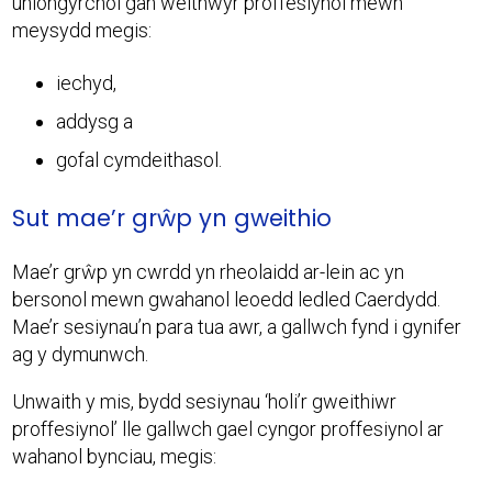
uniongyrchol gan weithwyr proffesiynol mewn
meysydd megis:
iechyd,
addysg a
gofal cymdeithasol.
Sut mae’r grŵp yn gweithio
Mae’r grŵp yn cwrdd yn rheolaidd ar-lein ac yn
bersonol mewn gwahanol leoedd ledled Caerdydd.
Mae’r sesiynau’n para tua awr, a gallwch fynd i gynifer
ag y dymunwch.
Unwaith y mis, bydd sesiynau ‘holi’r gweithiwr
proffesiynol’ lle gallwch gael cyngor proffesiynol ar
wahanol bynciau, megis: