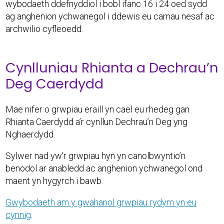
wybodaeth ddefnyddiol i bobl ifanc 16 i 24 oed sydd
ag anghenion ychwanegol i ddewis eu camau nesaf ac
archwilio cyfleoedd.
Cynlluniau Rhianta a Dechrau’n
Deg Caerdydd
Mae nifer o grwpiau eraill yn cael eu rhedeg gan
Rhianta Caerdydd a’r cynllun Dechrau’n Deg yng
Nghaerdydd.
Sylwer nad yw’r grwpiau hyn yn canolbwyntio’n
benodol ar anabledd ac anghenion ychwanegol ond
maent yn hygyrch i bawb.
Gwybodaeth am y gwahanol grwpiau rydym yn eu
cynnig
.