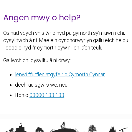
Angen mwy o help?
Os nad ydych yn siŵr o hyd pa gymorth sy’n iawn i chi,
cysylltwch â ni. Mae ein cynghorwyr yn gallu eich helpu
i ddod o hyd i’r cymorth cywir i chi a’ch teulu.
Gallwch chi gysylltu â ni drwy:
lenwi ffurflen atgyfeirio Cymorth Cynnar
,
dechrau sgwrs we, neu
ffonio
03000 133 133
.