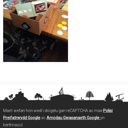
Mae’r wefan hon wedi’i diogelu gan reCAPTCHA ac mae
Polisi
Preifatrwydd Google
ac
Amodau Gwasanaeth Google
yn
berthnasol.