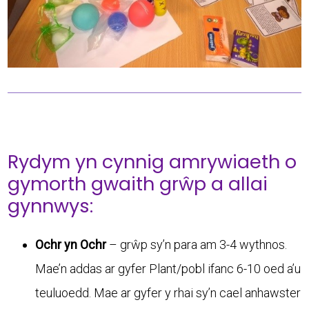
Rydym yn cynnig amrywiaeth o
gymorth gwaith grŵp a allai
gynnwys:
Ochr yn Ochr
– grŵp sy’n para am 3-4 wythnos.
Mae’n addas ar gyfer Plant/pobl ifanc 6-10 oed a’u
teuluoedd. Mae ar gyfer y rhai sy’n cael anhawster