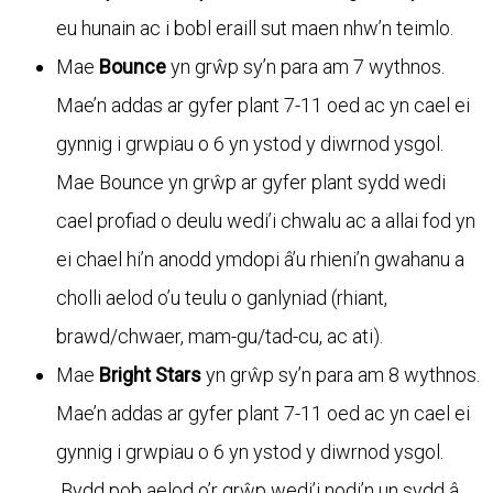
eu hunain ac i bobl eraill sut maen nhw’n teimlo.
Mae
Bounce
yn grŵp sy’n para am 7 wythnos.
Mae’n addas ar gyfer plant 7-11 oed ac yn cael ei
gynnig i grwpiau o 6 yn ystod y diwrnod ysgol.
Mae Bounce yn grŵp ar gyfer plant sydd wedi
cael profiad o deulu wedi’i chwalu ac a allai fod yn
ei chael hi’n anodd ymdopi â’u rhieni’n gwahanu a
cholli aelod o’u teulu o ganlyniad (rhiant,
brawd/chwaer, mam-gu/tad-cu, ac ati).
Mae
Bright Stars
yn grŵp sy’n para am 8 wythnos.
Mae’n addas ar gyfer plant 7-11 oed ac yn cael ei
gynnig i grwpiau o 6 yn ystod y diwrnod ysgol.
Bydd pob aelod o’r grŵp wedi’i nodi’n un sydd â