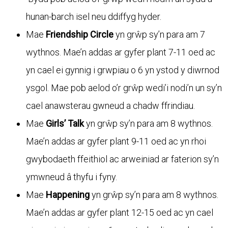
hunan-barch isel neu ddiffyg hyder.
Mae
Friendship Circle
yn grŵp sy’n para am 7
wythnos. Mae’n addas ar gyfer plant 7-11 oed ac
yn cael ei gynnig i grwpiau o 6 yn ystod y diwrnod
ysgol. Mae pob aelod o’r grŵp wedi’i nodi’n un sy’n
cael anawsterau gwneud a chadw ffrindiau.
Mae
Girls’ Talk
yn grŵp sy’n para am 8 wythnos.
Mae’n addas ar gyfer plant 9-11 oed ac yn rhoi
gwybodaeth ffeithiol ac arweiniad ar faterion sy’n
ymwneud â thyfu i fyny.
Mae
Happening
yn grŵp sy’n para am 8 wythnos.
Mae’n addas ar gyfer plant 12-15 oed ac yn cael