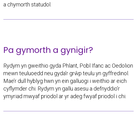
a chymorth statudol.
Pa gymorth a gynigir?
Rydym yn gweithio gyda Phlant, Pobl Ifanc ac Oedolion
mewn teuluoedd neu gyda’r grŵp teulu yn gyffredinol.
Mae’r dull hyblyg hwn yn ein galluogi i weithio ar eich
cyflymder chi. Rydym yn gallu asesu a defnyddio’r
ymyriad mwyaf priodol ar yr adeg fwyaf priodol i chi.