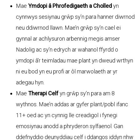
Mae
Ymdopi â Phrofedigaeth a Cholled
yn
cynnwys sesiynau grŵp sy’n para hanner diwrnod
neu ddiwrnod llawn. Mae’n grŵp sy’n cael ei
gynnal ar achlysuron arbennig megis amser
Nadolig ac sy’n edrych ar wahanol ffyrdd o
ymdopi â’r teimladau mae plant yn dweud wrthyn
ni eu bod yn eu profi ar ôl marwolaeth ar yr
adegau hyn.
Mae
Therapi Celf
yn grŵp sy’n para am 8
wythnos. Mae’n addas ar gyfer plant/pobl ifanc
11+ oed ac yn cynnig lle creadigol i fynegi
emosiynau anodd a phryderon sylfaenol. Gan
ddefnyddio deunyddiau celf i ddangos iddyn nhw