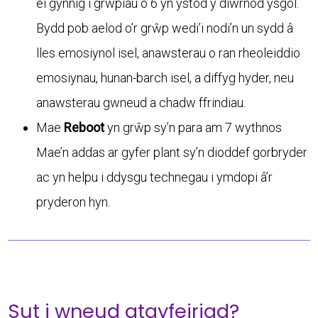
ei gynnig i grwpiau o 6 yn ystod y diwrnod ysgol.
Bydd pob aelod o’r grŵp wedi’i nodi’n un sydd â
lles emosiynol isel, anawsterau o ran rheoleiddio
emosiynau, hunan-barch isel, a diffyg hyder, neu
anawsterau gwneud a chadw ffrindiau.
Mae
Reboot
yn grŵp sy’n para am 7 wythnos
Mae’n addas ar gyfer plant sy’n dioddef gorbryder
ac yn helpu i ddysgu technegau i ymdopi â’r
pryderon hyn.
Sut i wneud atgyfeiriad?