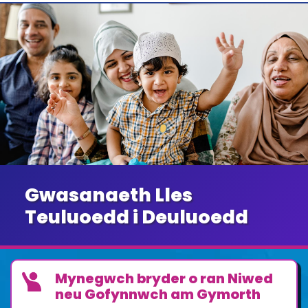
Gwasanaeth Lles
Teuluoedd i Deuluoedd
Mynegwch bryder o ran Niwed
neu Gofynnwch am Gymorth