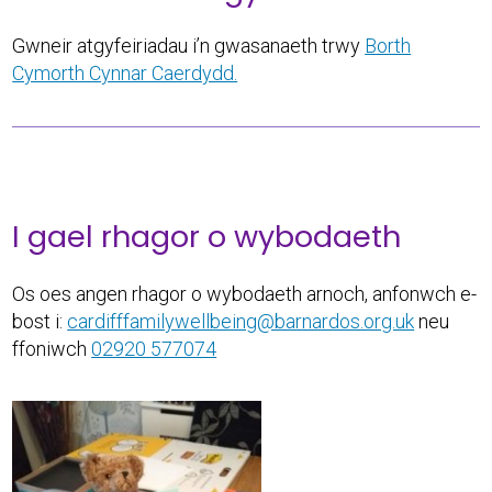
Gwneir atgyfeiriadau i’n gwasanaeth trwy
Borth
Cymorth Cynnar Caerdydd.
I gael rhagor o wybodaeth
Os oes angen rhagor o wybodaeth arnoch, anfonwch e-
bost i:
cardifffamilywellbeing@barnardos.org.uk
neu
ffoniwch
02920 577074