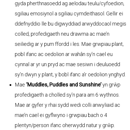
gyda pherthnasoedd ag aelodau teulu/cyfoedion,
sgiliau emosiynol a sgiliau cymdeithasol. Gellir ei
ddefnyddio lle bu digwyddiad arwyddocaol megis
colled, profedigaeth neu drawma ac mae’n
seiliedig ar y pum ffordd i les. Mae grwpiau plant,
pobl ifanc ac oedolion ar wahân sy’n cael eu
cynnal ar yr un pryd ac mae sesiwn i deuluoedd
sy’n dwyn y plant, y bobl ifanc a’r oedolion ynghyd.
Mae
‘Muddles, Puddles and Sunshine’
yn grŵp
profedigaeth a cholled sy’n para am 6 wythnos.
Mae ar gyfer y rhai sydd wedi colli anwyliaid ac
mae’n cael ei gyflwyno i grwpiau bach o 4
plentyn/person ifanc oherwydd natur y grŵp.