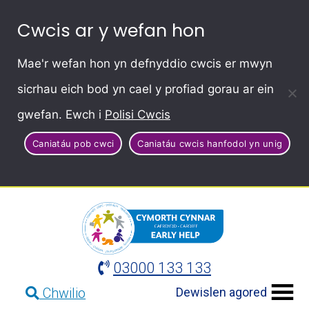
Cwcis ar y wefan hon
Mae'r wefan hon yn defnyddio cwcis er mwyn
sicrhau eich bod yn cael y profiad gorau ar ein
gwefan. Ewch i
Polisi Cwcis
Caniatáu pob cwci
Caniatáu cwcis hanfodol yn unig
03000 133 133
Dewislen agored
Chwilio