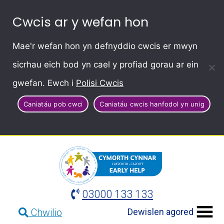
Cwcis ar y wefan hon
Mae'r wefan hon yn defnyddio cwcis er mwyn
sicrhau eich bod yn cael y profiad gorau ar ein
gwefan. Ewch i
Polisi Cwcis
Caniatáu pob cwci
Caniatáu cwcis hanfodol yn unig
03000 133 133
Dewislen agored
Chwilio