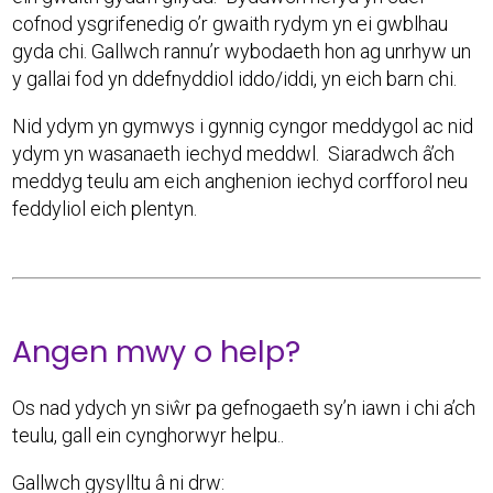
cofnod ysgrifenedig o’r gwaith rydym yn ei gwblhau
gyda chi. Gallwch rannu’r wybodaeth hon ag unrhyw un
y gallai fod yn ddefnyddiol iddo/iddi, yn eich barn chi.
Nid ydym yn gymwys i gynnig cyngor meddygol ac nid
ydym yn wasanaeth iechyd meddwl. Siaradwch â’ch
meddyg teulu am eich anghenion iechyd corfforol neu
feddyliol eich plentyn.
Angen mwy o help?
Os nad ydych yn siŵr pa gefnogaeth sy’n iawn i chi a’ch
teulu, gall ein cynghorwyr helpu..
Gallwch gysylltu â ni drw: