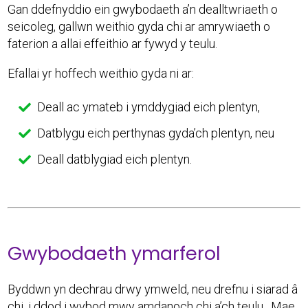
Gan ddefnyddio ein gwybodaeth a’n dealltwriaeth o
seicoleg, gallwn weithio gyda chi ar amrywiaeth o
faterion a allai effeithio ar fywyd y teulu.
Efallai yr hoffech weithio gyda ni ar:
Deall ac ymateb i ymddygiad eich plentyn,
Datblygu eich perthynas gyda’ch plentyn, neu
Deall datblygiad eich plentyn.
Gwybodaeth ymarferol
Byddwn yn dechrau drwy ymweld, neu drefnu i siarad â
chi, i ddod i wybod mwy amdanoch chi a’ch teulu. Mae