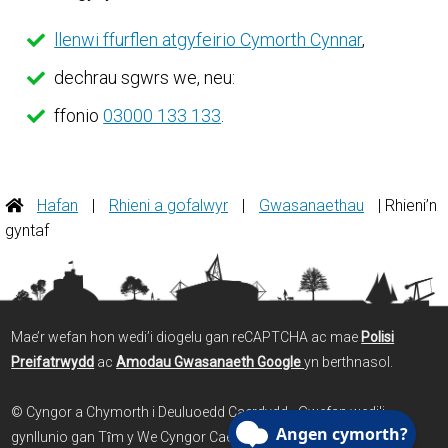
llenwi ffurflen atgyfeirio Cymorth Cynnar
,
dechrau sgwrs we, neu:
ffonio
03000 133 133
.
Hafan
|
Rhieni a gofalwyr
|
Gwasanaethau
| Rhieni’n
gyntaf
Mae’r wefan hon wedi’i diogelu gan reCAPTCHA ac mae
Polisi
Preifatrwydd
ac
Amodau Gwasanaeth Google
yn berthnasol.
© Cyngor a Chymorth i Deuluoedd Caerdydd - Gwefan wedi'i
gynllunio gan Tȋm y We Cyngor Caerdydd