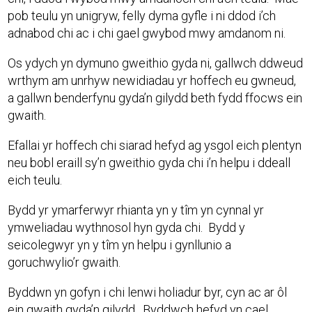
pob teulu yn unigryw, felly dyma gyfle i ni ddod i’ch
adnabod chi ac i chi gael gwybod mwy amdanom ni.
Os ydych yn dymuno gweithio gyda ni, gallwch ddweud
wrthym am unrhyw newidiadau yr hoffech eu gwneud,
a gallwn benderfynu gyda’n gilydd beth fydd ffocws ein
gwaith.
Efallai yr hoffech chi siarad hefyd ag ysgol eich plentyn
neu bobl eraill sy’n gweithio gyda chi i’n helpu i ddeall
eich teulu.
Bydd yr ymarferwyr rhianta yn y tîm yn cynnal yr
ymweliadau wythnosol hyn gyda chi. Bydd y
seicolegwyr yn y tîm yn helpu i gynllunio a
goruchwylio’r gwaith.
Byddwn yn gofyn i chi lenwi holiadur byr, cyn ac ar ôl
ein gwaith gyda’n gilydd. Byddwch hefyd yn cael