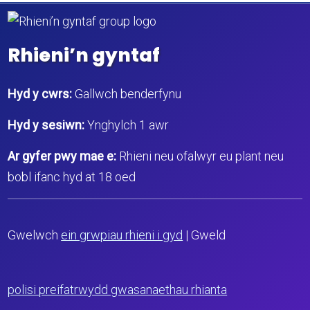
Rhieni’n gyntaf
Hyd y cwrs:
Gallwch benderfynu
Hyd y sesiwn:
Ynghylch 1 awr
Ar gyfer pwy mae e:
Rhieni neu ofalwyr eu plant neu
bobl ifanc hyd at 18 oed
Gwelwch
ein grwpiau rhieni i gyd
| Gweld
polisi preifatrwydd gwasanaethau rhianta