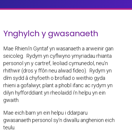
Ynghylch y gwasanaeth
Mae Rhieni’n Gyntaf yn wasanaeth a arweinir gan
seicoleg. Rydym yn cyflwyno ymyriadau rhianta
personol yn y cartref, leoliad cymunedol, neu’n
rhithwir (dros y ffôn neu alwad fideo). Rydym yn
dîm sydd â chyfoeth o brofiad o weithio gyda
rhieni a gofalwyr, plant a phobl ifanc ac rydym yn
dilyn hyfforddiant yn rheolaidd i’n helpu yn ein
gwaith.
Mae eich barn yn ein helpu i ddarparu
gwasanaeth personol sy’n diwallu anghenion eich
teulu.