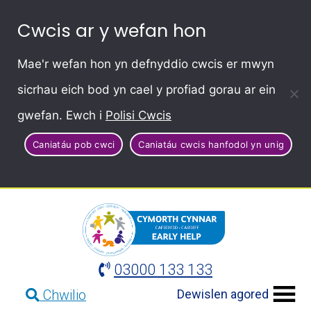
Cwcis ar y wefan hon
Mae'r wefan hon yn defnyddio cwcis er mwyn
sicrhau eich bod yn cael y profiad gorau ar ein
gwefan. Ewch i
Polisi Cwcis
Caniatáu pob cwci
Caniatáu cwcis hanfodol yn unig
03000 133 133
Dewislen agored
Chwilio