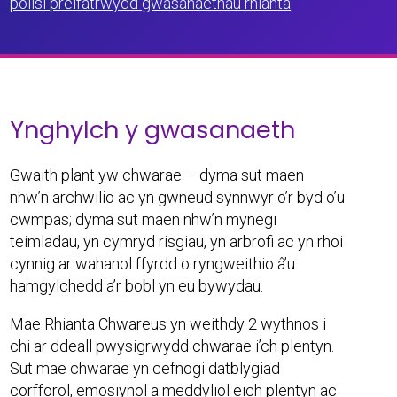
polisi preifatrwydd gwasanaethau rhianta
Ynghylch y gwasanaeth
Gwaith plant yw chwarae – dyma sut maen
nhw’n archwilio ac yn gwneud synnwyr o’r byd o’u
cwmpas; dyma sut maen nhw’n mynegi
teimladau, yn cymryd risgiau, yn arbrofi ac yn rhoi
cynnig ar wahanol ffyrdd o ryngweithio â’u
hamgylchedd a’r bobl yn eu bywydau.
Mae Rhianta Chwareus yn weithdy 2 wythnos i
chi ar ddeall pwysigrwydd chwarae i’ch plentyn.
Sut mae chwarae yn cefnogi datblygiad
corfforol, emosiynol a meddyliol eich plentyn ac