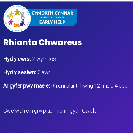
Rhianta Chwareus
Hyd y cwrs:
2 wythnos
Hyd y sesiwn:
2 awr
Ar gyfer pwy mae e:
Rhieni plant rhwng 12 mis a 4 oed
Gwelwch
ein grwpiau rhieni i gyd
| Gweld