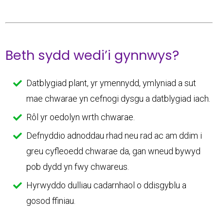
Beth sydd wedi’i gynnwys?
Datblygiad plant, yr ymennydd, ymlyniad a sut
mae chwarae yn cefnogi dysgu a datblygiad iach.
Rôl yr oedolyn wrth chwarae.
Defnyddio adnoddau rhad neu rad ac am ddim i
greu cyfleoedd chwarae da, gan wneud bywyd
pob dydd yn fwy chwareus.
Hyrwyddo dulliau cadarnhaol o ddisgyblu a
gosod ffiniau.