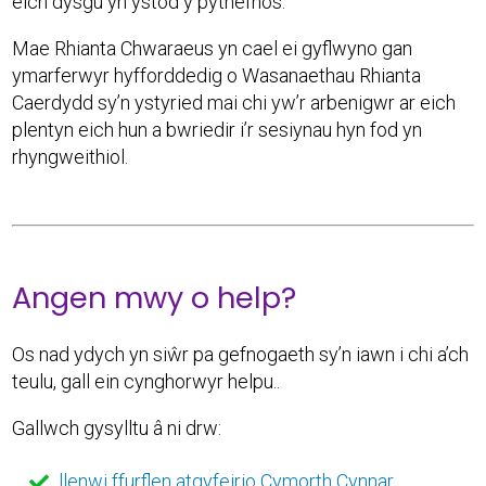
eich dysgu yn ystod y pythefnos.
Mae Rhianta Chwaraeus yn cael ei gyflwyno gan
ymarferwyr hyfforddedig o Wasanaethau Rhianta
Caerdydd sy’n ystyried mai chi yw’r arbenigwr ar eich
plentyn eich hun a bwriedir i’r sesiynau hyn fod yn
rhyngweithiol.
Angen mwy o help?
Os nad ydych yn siŵr pa gefnogaeth sy’n iawn i chi a’ch
teulu, gall ein cynghorwyr helpu..
Gallwch gysylltu â ni drw:
llenwi ffurflen atgyfeirio Cymorth Cynnar
,