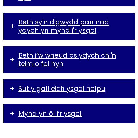
Beth sy'n digwydd pan nad
ydych yn mynd i'r ysgol
Beth i’w wneud os ydych chi'n
teimlo fel hyn
Sut y gall eich ysgol helpu
Mynd yn ôl i’r ysgol