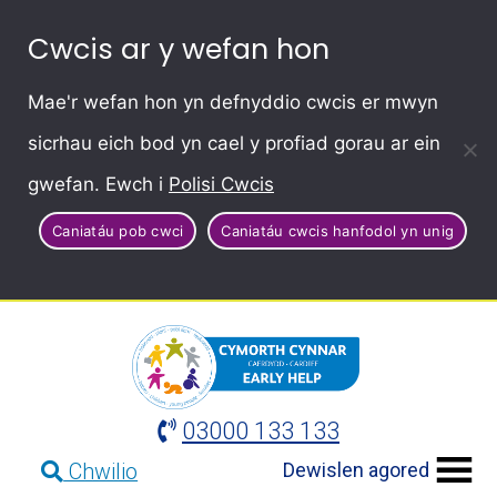
Cwcis ar y wefan hon
Mae'r wefan hon yn defnyddio cwcis er mwyn
sicrhau eich bod yn cael y profiad gorau ar ein
gwefan. Ewch i
Polisi Cwcis
Caniatáu pob cwci
Caniatáu cwcis hanfodol yn unig
03000 133 133
Dewislen agored
Chwilio