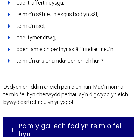
cael trafferth cysgu,
teimlo’n sâl neu’n esgus bod yn sâl,
teimlo’n isel,
cael tymer drwg,
poeni am eich perthynas â ffrindiau, neu’n
teimlo’n ansicr amdanoch chi’ch hun?
Dydych chi ddim ar eich pen eich hun. Mae’n normal
teimlo fel hyn oherwydd pethau sy’n digwydd yn eich
bywyd gartref neu yn yr ysgol.
Pam y gallech fod yn teimlo fel
hyn