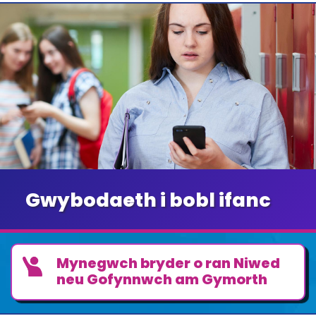
Gwybodaeth i bobl ifanc
Mynegwch bryder o ran Niwed
neu Gofynnwch am Gymorth