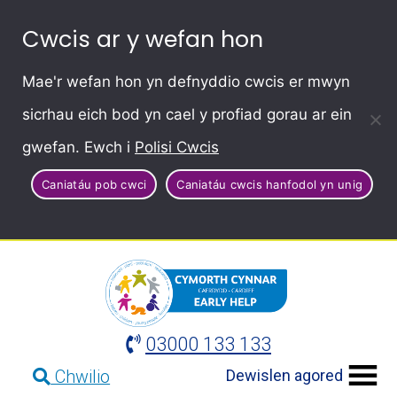
Cwcis ar y wefan hon
Mae'r wefan hon yn defnyddio cwcis er mwyn
sicrhau eich bod yn cael y profiad gorau ar ein
gwefan. Ewch i
Polisi Cwcis
Caniatáu pob cwci
Caniatáu cwcis hanfodol yn unig
03000 133 133
Dewislen agored
Chwilio