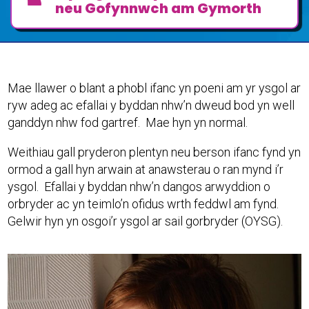
neu Gofynnwch am Gymorth
Mae llawer o blant a phobl ifanc yn poeni am yr ysgol ar
ryw adeg ac efallai y byddan nhw’n dweud bod yn well
ganddyn nhw fod gartref. Mae hyn yn normal.
Weithiau gall pryderon plentyn neu berson ifanc fynd yn
ormod a gall hyn arwain at anawsterau o ran mynd i’r
ysgol. Efallai y byddan nhw’n dangos arwyddion o
orbryder ac yn teimlo’n ofidus wrth feddwl am fynd.
Gelwir hyn yn osgoi’r ysgol ar sail gorbryder (OYSG).