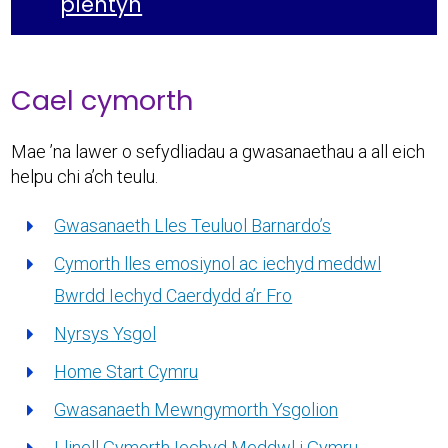
plentyn
Cael cymorth
Mae ’na lawer o sefydliadau a gwasanaethau a all eich
helpu chi a’ch teulu.
Gwasanaeth Lles Teuluol Barnardo’s
Cymorth lles emosiynol ac iechyd meddwl
Bwrdd Iechyd Caerdydd a’r Fro
Nyrsys Ysgol
Home Start Cymru
Gwasanaeth Mewngymorth Ysgolion
Llinell Gymorth Iechyd Meddwl i Gymru