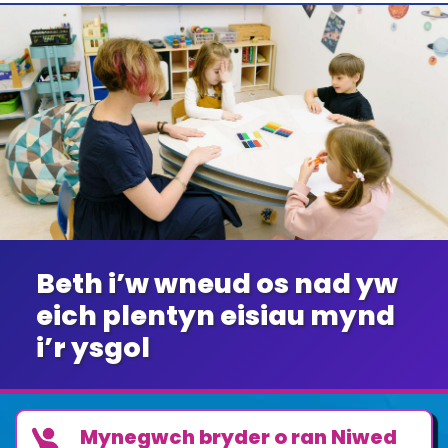
Beth i’w wneud os nad yw
eich plentyn eisiau mynd
i’r ysgol
Mynegwch bryder o ran Niwed