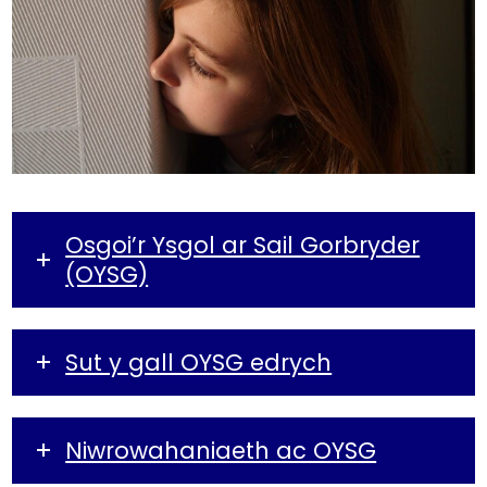
Osgoi’r Ysgol ar Sail Gorbryder
(OYSG)
Sut y gall OYSG edrych
Niwrowahaniaeth ac OYSG