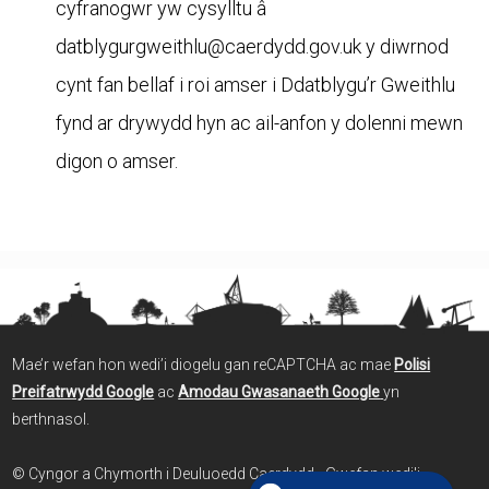
cyfranogwr yw cysylltu â
datblygurgweithlu@caerdydd.gov.uk y diwrnod
cynt fan bellaf i roi amser i Ddatblygu’r Gweithlu
fynd ar drywydd hyn ac ail-anfon y dolenni mewn
digon o amser.
Mae’r wefan hon wedi’i diogelu gan reCAPTCHA ac mae
Polisi
Preifatrwydd Google
ac
Amodau Gwasanaeth Google
yn
berthnasol.
© Cyngor a Chymorth i Deuluoedd Caerdydd - Gwefan wedi'i