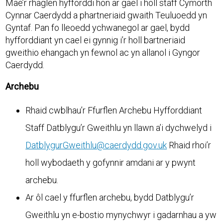
Mae’r rhaglen hyfforddi hon ar gael i holl staff Cymorth
Cynnar Caerdydd a phartneriaid gwaith Teuluoedd yn
Gyntaf. Pan fo lleoedd ychwanegol ar gael, bydd
hyfforddiant yn cael ei gynnig i’r holl bartneriaid
gweithio ehangach yn fewnol ac yn allanol i Gyngor
Caerdydd.
Archebu
Rhaid cwblhau’r Ffurflen Archebu Hyfforddiant
Staff Datblygu’r Gweithlu yn llawn a’i dychwelyd i
DatblygurGweithlu@caerdydd.gov.uk
Rhaid rhoi’r
holl wybodaeth y gofynnir amdani ar y pwynt
archebu.
Ar ôl cael y ffurflen archebu, bydd Datblygu’r
Gweithlu yn e-bostio mynychwyr i gadarnhau a yw