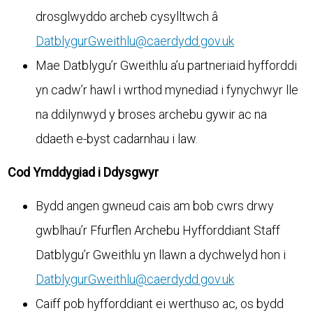
drosglwyddo archeb cysylltwch â
DatblygurGweithlu@caerdydd.gov.uk
Mae Datblygu’r Gweithlu a’u partneriaid hyfforddi
yn cadw’r hawl i wrthod mynediad i fynychwyr lle
na ddilynwyd y broses archebu gywir ac na
ddaeth e-byst cadarnhau i law.
Cod Ymddygiad i Ddysgwyr
Bydd angen gwneud cais am bob cwrs drwy
gwblhau’r Ffurflen Archebu Hyfforddiant Staff
Datblygu’r Gweithlu yn llawn a dychwelyd hon i
DatblygurGweithlu@caerdydd.gov.uk
Caiff pob hyfforddiant ei werthuso ac, os bydd