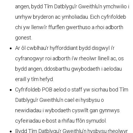
angen, bydd Tîm Datblygu’r Gweithlu’n ymchwilio i
unrhyw bryderon ac ymholiadau. Eich cyfrifoldeb
chi yw llenwi’r ffurflen gwerthuso a rhoi adborth
gonest.
Ar ôl cwblhau’r hyfforddiant bydd disgwyl i’r
cyfranogwyr roi adborth i’w rheolwr llinell ac, os
bydd angen, ddosbarthu gwybodaeth i aelodau
eraill y tîm hefyd.
Cyfrifoldeb POB aelod o staff yw sicrhau bod Tîm
Datblygu’r Gweithlu’n cael ei hysbysu o
newidiadau i wybodaeth cyswllt gan gynnwys
cyfeiriadau e-bost a rhifau ffôn symudol.
Bydd Tîm Datblygu’r Gweithlu’n hysbysu rheolwyr