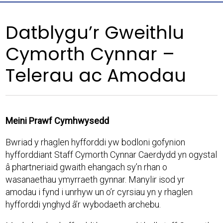
Datblygu’r Gweithlu
Cymorth Cynnar –
Telerau ac Amodau
Meini Prawf Cymhwysedd
Bwriad y rhaglen hyfforddi yw bodloni gofynion
hyfforddiant Staff Cymorth Cynnar Caerdydd yn ogystal
â phartneriaid gwaith ehangach sy’n rhan o
wasanaethau ymyrraeth gynnar. Manylir isod yr
amodau i fynd i unrhyw un o’r cyrsiau yn y rhaglen
hyfforddi ynghyd â’r wybodaeth archebu.