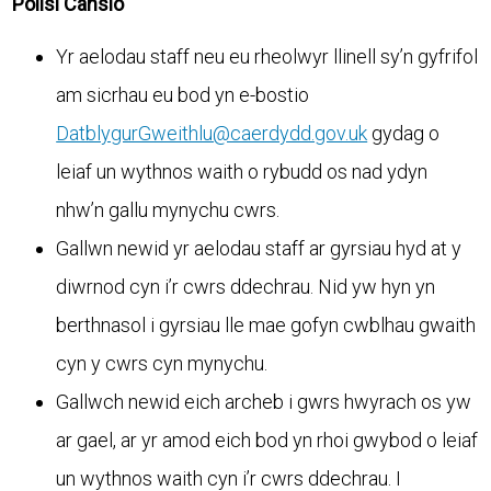
Polisi Canslo
Yr aelodau staff neu eu rheolwyr llinell sy’n gyfrifol
am sicrhau eu bod yn e-bostio
DatblygurGweithlu@caerdydd.gov.uk
gydag o
leiaf un wythnos waith o rybudd os nad ydyn
nhw’n gallu mynychu cwrs.
Gallwn newid yr aelodau staff ar gyrsiau hyd at y
diwrnod cyn i’r cwrs ddechrau. Nid yw hyn yn
berthnasol i gyrsiau lle mae gofyn cwblhau gwaith
cyn y cwrs cyn mynychu.
Gallwch newid eich archeb i gwrs hwyrach os yw
ar gael, ar yr amod eich bod yn rhoi gwybod o leiaf
un wythnos waith cyn i’r cwrs ddechrau. I