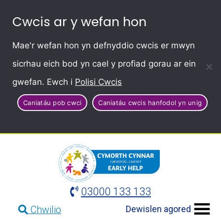
Cwcis ar y wefan hon
Mae'r wefan hon yn defnyddio cwcis er mwyn
sicrhau eich bod yn cael y profiad gorau ar ein
gwefan. Ewch i
Polisi Cwcis
Caniatáu pob cwci
Caniatáu cwcis hanfodol yn unig
03000 133 133
Dewislen agored
Chwilio