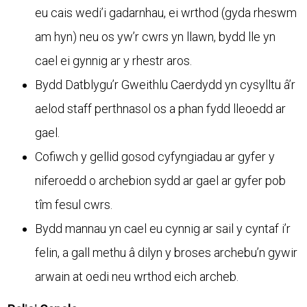
eu cais wedi’i gadarnhau, ei wrthod (gyda rheswm
am hyn) neu os yw’r cwrs yn llawn, bydd lle yn
cael ei gynnig ar y rhestr aros.
Bydd Datblygu’r Gweithlu Caerdydd yn cysylltu â’r
aelod staff perthnasol os a phan fydd lleoedd ar
gael.
Cofiwch y gellid gosod cyfyngiadau ar gyfer y
niferoedd o archebion sydd ar gael ar gyfer pob
tîm fesul cwrs.
Bydd mannau yn cael eu cynnig ar sail y cyntaf i’r
felin, a gall methu â dilyn y broses archebu’n gywir
arwain at oedi neu wrthod eich archeb.