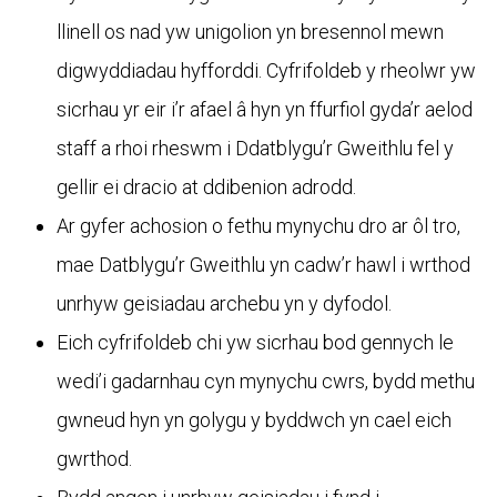
llinell os nad yw unigolion yn bresennol mewn
digwyddiadau hyfforddi. Cyfrifoldeb y rheolwr yw
sicrhau yr eir i’r afael â hyn yn ffurfiol gyda’r aelod
staff a rhoi rheswm i Ddatblygu’r Gweithlu fel y
gellir ei dracio at ddibenion adrodd.
Ar gyfer achosion o fethu mynychu dro ar ôl tro,
mae Datblygu’r Gweithlu yn cadw’r hawl i wrthod
unrhyw geisiadau archebu yn y dyfodol.
Eich cyfrifoldeb chi yw sicrhau bod gennych le
wedi’i gadarnhau cyn mynychu cwrs, bydd methu
gwneud hyn yn golygu y byddwch yn cael eich
gwrthod.