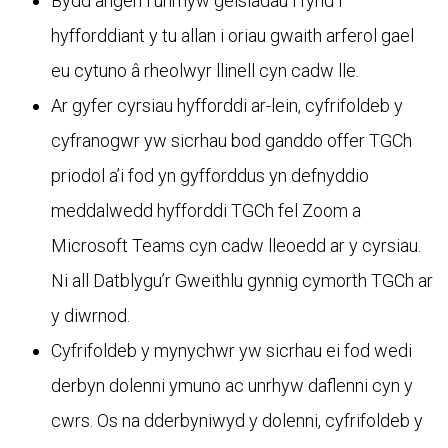
Bydd angen i unrhyw geisiadau i fynd i
hyfforddiant y tu allan i oriau gwaith arferol gael
eu cytuno â rheolwyr llinell cyn cadw lle.
Ar gyfer cyrsiau hyfforddi ar-lein, cyfrifoldeb y
cyfranogwr yw sicrhau bod ganddo offer TGCh
priodol a’i fod yn gyfforddus yn defnyddio
meddalwedd hyfforddi TGCh fel Zoom a
Microsoft Teams cyn cadw lleoedd ar y cyrsiau.
Ni all Datblygu’r Gweithlu gynnig cymorth TGCh ar
y diwrnod.
Cyfrifoldeb y mynychwr yw sicrhau ei fod wedi
derbyn dolenni ymuno ac unrhyw daflenni cyn y
cwrs. Os na dderbyniwyd y dolenni, cyfrifoldeb y