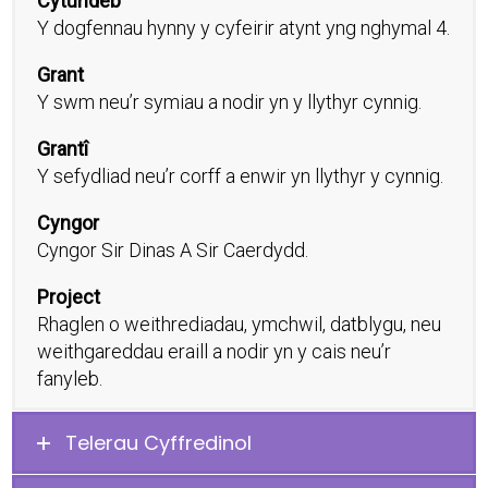
Cytundeb
Y dogfennau hynny y cyfeirir atynt yng nghymal 4.
Grant
Y swm neu’r symiau a nodir yn y llythyr cynnig.
Grantî
Y sefydliad neu’r corff a enwir yn llythyr y cynnig.
Cyngor
Cyngor Sir Dinas A Sir Caerdydd.
Project
Rhaglen o weithrediadau, ymchwil, datblygu, neu
weithgareddau eraill a nodir yn y cais neu’r
fanyleb.
Telerau Cyffredinol