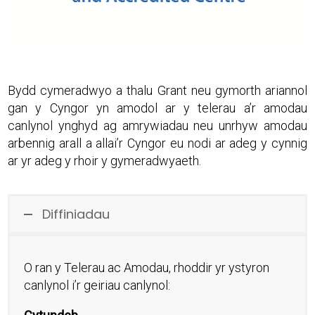
Bydd cymeradwyo a thalu Grant neu gymorth ariannol
gan y Cyngor yn amodol ar y telerau a’r amodau
canlynol ynghyd ag amrywiadau neu unrhyw amodau
arbennig arall a allai’r Cyngor eu nodi ar adeg y cynnig
ar yr adeg y rhoir y gymeradwyaeth.
Diffiniadau
O ran y Telerau ac Amodau, rhoddir yr ystyron
canlynol i’r geiriau canlynol: