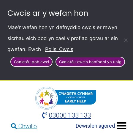
Cwcis ar y wefan hon
Mae'r wefan hon yn defnyddio cwcis er mwyn
sicrhau eich bod yn cael y profiad gorau ar ein
gwefan. Ewch i
Polisi Cwcis
Caniatáu pob cwci
Caniatáu cwcis hanfodol yn unig
03000 133 133
Dewislen agored
Chwilio