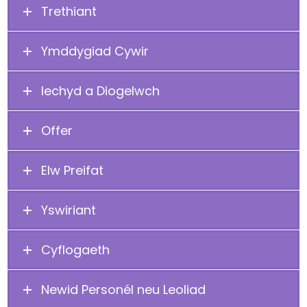
Trethiant
Ymddygiad Cywir
Iechyd a Diogelwch
Offer
Elw Preifat
Yswiriant
Cyflogaeth
Newid Personél neu Leoliad