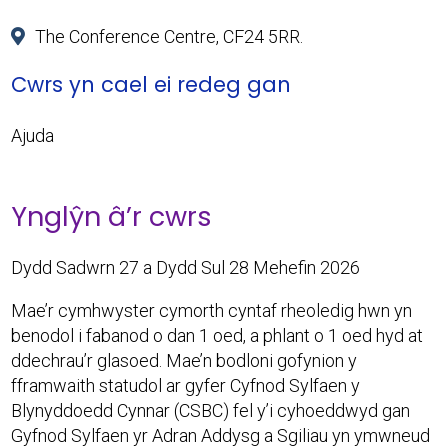
The Conference Centre, CF24 5RR.
Cwrs yn cael ei redeg gan
Ajuda
Ynglŷn â’r cwrs
Dydd Sadwrn 27 a Dydd Sul 28 Mehefin 2026
Mae’r cymhwyster cymorth cyntaf rheoledig hwn yn
benodol i fabanod o dan 1 oed, a phlant o 1 oed hyd at
ddechrau’r glasoed. Mae’n bodloni gofynion y
fframwaith statudol ar gyfer Cyfnod Sylfaen y
Blynyddoedd Cynnar (CSBC) fel y’i cyhoeddwyd gan
Gyfnod Sylfaen yr Adran Addysg a Sgiliau yn ymwneud