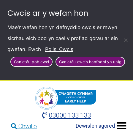
Cwcis ar y wefan hon
Mae'r wefan hon yn defnyddio cwcis er mwyn
sicrhau eich bod yn cael y profiad gorau ar ein
gwefan. Ewch i
Polisi Cwcis
Caniatáu pob cwci
Caniatáu cwcis hanfodol yn unig
03000 133 133
Dewislen agored
Chwilio