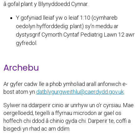
â gofal plant y Blynyddoedd Cynnar.
Y gofyniad lleiaf yw o leiaf 1:10 (cymhareb
oedolyn hyfforddedig: plant) sy’n meddu ar
dystysgrif Cymorth Cyntaf Pediatrig Lawn 12 awr
gyfredol.
Archebu
Ar gyfer cadw lle a phob ymholiad arall anfonwch e-
bost atom yn
datblygurgweithlu@caerdydd.gov.uk
Sylwer na ddarperir cinio ar unrhyw un o’r cyrsiau. Mae
oergelloedd, tegelli a ffyrnau microdon ar gael os
hoffech chi ddod â chinio gyda chi. Darperir te, coffi a
bisgedi yn rhad ac am ddim.