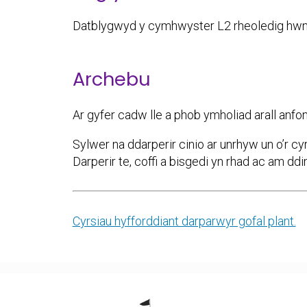
Datblygwyd y cymhwyster L2 rheoledig hwn i
Archebu
Ar gyfer cadw lle a phob ymholiad arall anf
Sylwer na ddarperir cinio ar unrhyw un o’r cy
Darperir te, coffi a bisgedi yn rhad ac am ddi
Cyrsiau hyfforddiant darparwyr gofal plant.