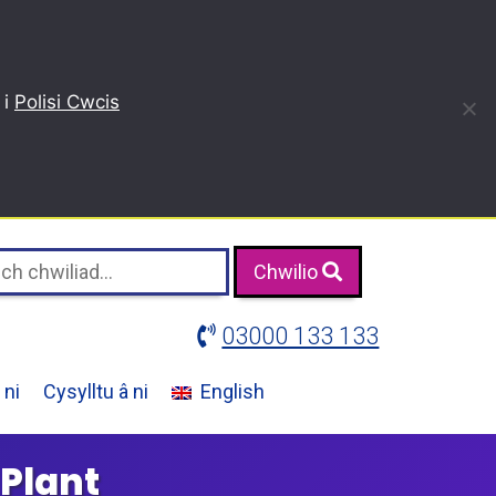
 i
Polisi Cwcis
Chwilio
03000 133 133
ni
Cysylltu â ni
English
 Plant