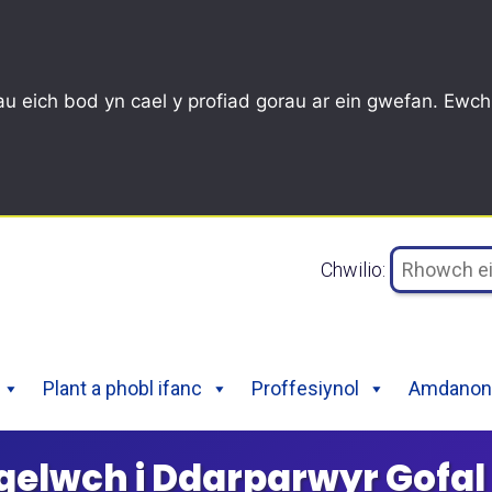
u eich bod yn cael y profiad gorau ar ein gwefan. Ewch
Chwilio:
Plant a phobl ifanc
Proffesiynol
Amdanon 
ogelwch i Ddarparwyr Gofal