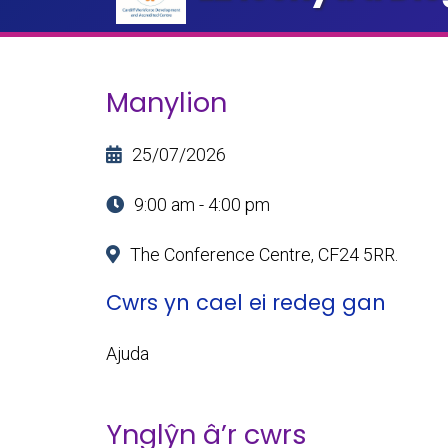
Manylion
25/07/2026
9:00 am - 4:00 pm
The Conference Centre, CF24 5RR.
Cwrs yn cael ei redeg gan
Ajuda
Ynglŷn â’r cwrs