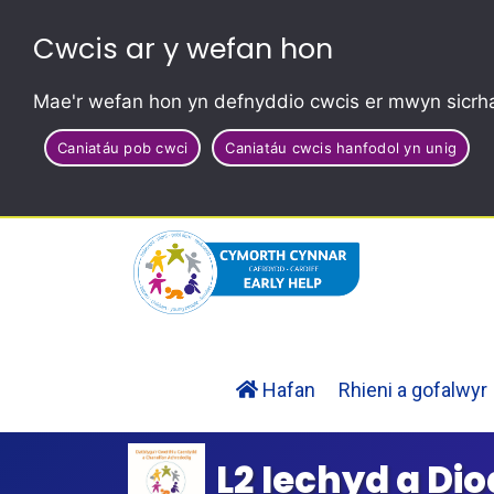
Cwcis ar y wefan hon
Mae'r wefan hon yn defnyddio cwcis er mwyn sicrha
Caniatáu pob cwci
Caniatáu cwcis hanfodol yn unig
Hafan
Rhieni a gofalwyr
L2 Iechyd a Di