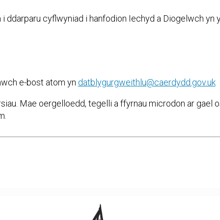
 ddarparu cyflwyniad i hanfodion Iechyd a Diogelwch yn y
onwch e-bost atom yn
datblygurgweithlu@caerdydd.gov.uk
rsiau. Mae oergelloedd, tegelli a ffyrnau microdon ar gael o
m.