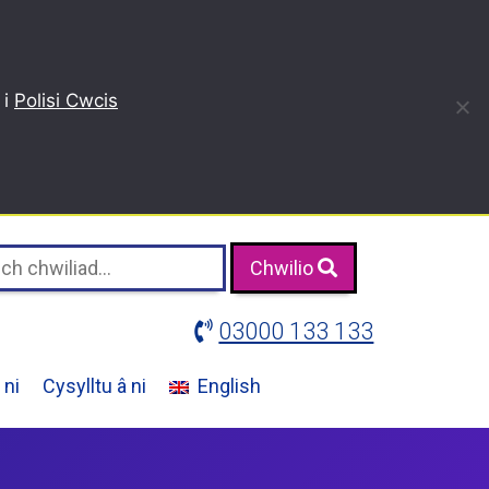
 i
Polisi Cwcis
Chwilio
03000 133 133
ni
Cysylltu â ni
English