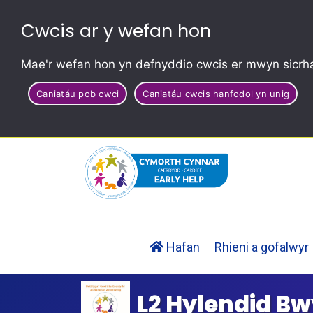
Cwcis ar y wefan hon
Mae'r wefan hon yn defnyddio cwcis er mwyn sicrha
Caniatáu pob cwci
Caniatáu cwcis hanfodol yn unig
Hafan
Rhieni a gofalwyr
L2 Hylendid B