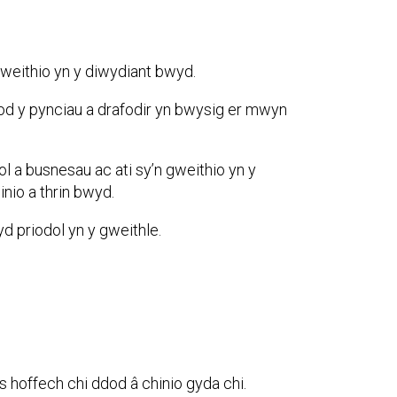
 weithio yn y diwydiant bwyd.
bod y pynciau a drafodir yn bwysig er mwyn
 a busnesau ac ati sy’n gweithio yn y
nio a thrin bwyd.
 priodol yn y gweithle.
s hoffech chi ddod â chinio gyda chi.