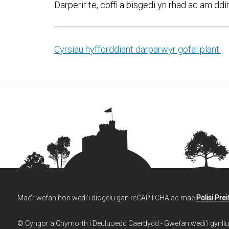
Darperir te, coffi a bisgedi yn rhad ac am ddi
Cyrsiau hyfforddiant darparwyr gofal plant.
Mae’r wefan hon wedi’i diogelu gan reCAPTCHA ac mae
Polisi Pre
© Cyngor a Chymorth i Deuluoedd Caerdydd - Gwefan wedi'i gynl