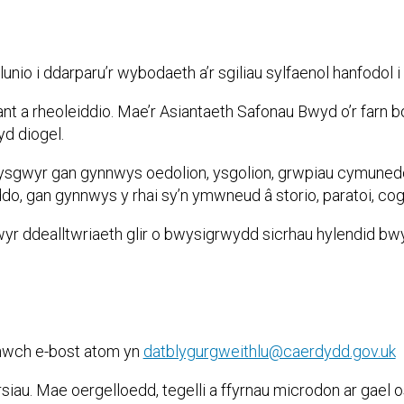
nio i ddarparu’r wybodaeth a’r sgiliau sylfaenol hanfodol i
ant a rheoleiddio. Mae’r Asiantaeth Safonau Bwyd o’r farn 
yd diogel.
ysgwyr gan gynnwys oedolion, ysgolion, grwpiau cymunedol
o, gan gynnwys y rhai sy’n ymwneud â storio, paratoi, cogi
r ddealltwriaeth glir o bwysigrwydd sicrhau hylendid bwyd
onwch e-bost atom yn
datblygurgweithlu@caerdydd.gov.uk
rsiau. Mae oergelloedd, tegelli a ffyrnau microdon ar gael o