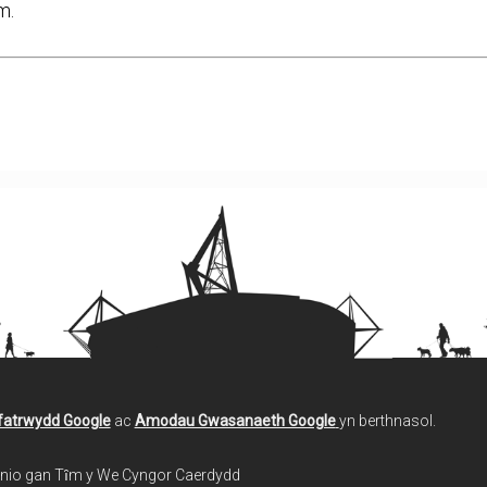
m.
ifatrwydd Google
ac
Amodau Gwasanaeth Google
yn berthnasol.
lunio gan Tȋm y We Cyngor Caerdydd