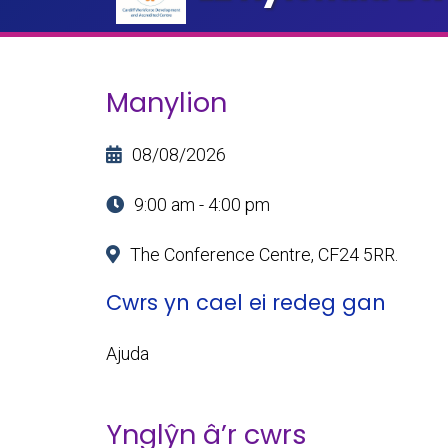
Manylion
08/08/2026
9:00 am - 4:00 pm
The Conference Centre, CF24 5RR.
Cwrs yn cael ei redeg gan
Ajuda
Ynglŷn â’r cwrs