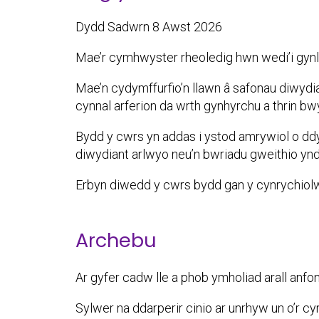
Dydd Sadwrn 8 Awst 2026
Mae’r cymhwyster rheoledig hwn wedi’i gynllu
Mae’n cydymffurfio’n llawn â safonau diwydi
cynnal arferion da wrth gynhyrchu a thrin bw
Bydd y cwrs yn addas i ystod amrywiol o dd
diwydiant arlwyo neu’n bwriadu gweithio yndd
Erbyn diwedd y cwrs bydd gan y cynrychiolwy
Archebu
Ar gyfer cadw lle a phob ymholiad arall anf
Sylwer na ddarperir cinio ar unrhyw un o’r cy