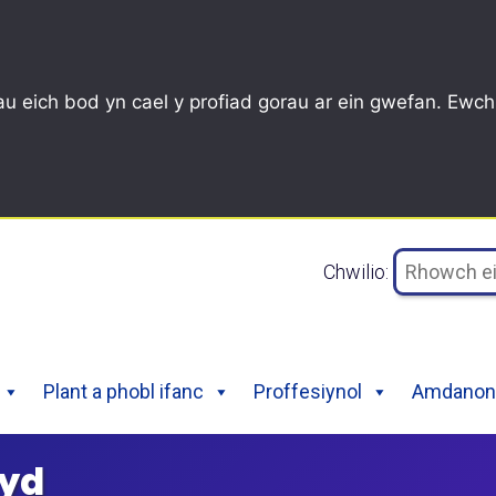
u eich bod yn cael y profiad gorau ar ein gwefan. Ewch
Chwilio:
Plant a phobl ifanc
Proffesiynol
Amdanon 
wyd