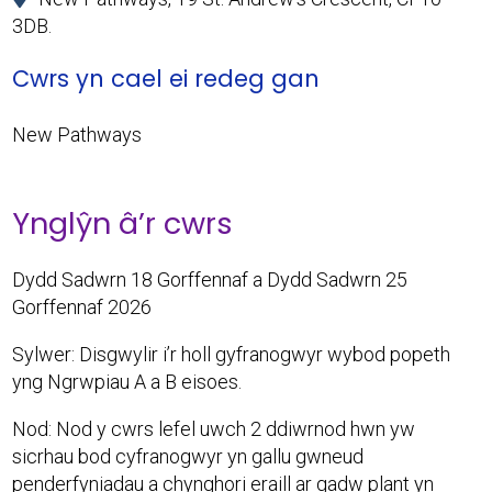
3DB.
Cwrs yn cael ei redeg gan
New Pathways
Ynglŷn â’r cwrs
Dydd Sadwrn 18 Gorffennaf a Dydd Sadwrn 25
Gorffennaf 2026
Sylwer: Disgwylir i’r holl gyfranogwyr wybod popeth
yng Ngrwpiau A a B eisoes.
Nod: Nod y cwrs lefel uwch 2 ddiwrnod hwn yw
sicrhau bod cyfranogwyr yn gallu gwneud
penderfyniadau a chynghori eraill ar gadw plant yn