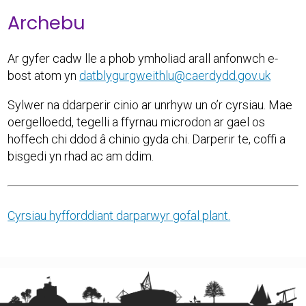
Archebu
Ar gyfer cadw lle a phob ymholiad arall anfonwch e-
bost atom yn
datblygurgweithlu@caerdydd.gov.uk
Sylwer na ddarperir cinio ar unrhyw un o’r cyrsiau. Mae
oergelloedd, tegelli a ffyrnau microdon ar gael os
hoffech chi ddod â chinio gyda chi. Darperir te, coffi a
bisgedi yn rhad ac am ddim.
Cyrsiau hyfforddiant darparwyr gofal plant.