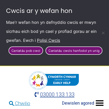
Cwcis ar y wefan hon
Mae'r wefan hon yn defnyddio cwcis er mwyn
sicrhau eich bod yn cael y profiad gorau ar ein
gwefan. Ewch i
Polisi Cwcis
Caniatáu pob cwci
Caniatáu cwcis hanfodol yn unig
03000 133 133
Dewislen agored
Chwilio