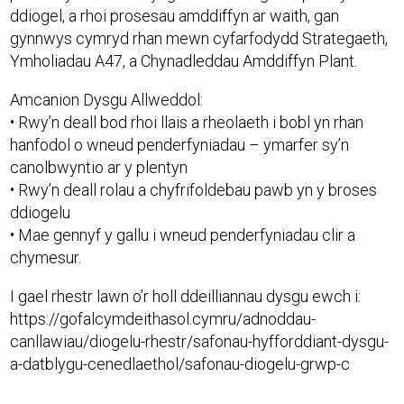
ddiogel, a rhoi prosesau amddiffyn ar waith, gan
gynnwys cymryd rhan mewn cyfarfodydd Strategaeth,
Ymholiadau A47, a Chynadleddau Amddiffyn Plant.
Amcanion Dysgu Allweddol:
• Rwy’n deall bod rhoi llais a rheolaeth i bobl yn rhan
hanfodol o wneud penderfyniadau – ymarfer sy’n
canolbwyntio ar y plentyn
• Rwy’n deall rolau a chyfrifoldebau pawb yn y broses
ddiogelu
• Mae gennyf y gallu i wneud penderfyniadau clir a
chymesur.
I gael rhestr lawn o’r holl ddeilliannau dysgu ewch i:
https://gofalcymdeithasol.cymru/adnoddau-
canllawiau/diogelu-rhestr/safonau-hyfforddiant-dysgu-
a-datblygu-cenedlaethol/safonau-diogelu-grwp-c